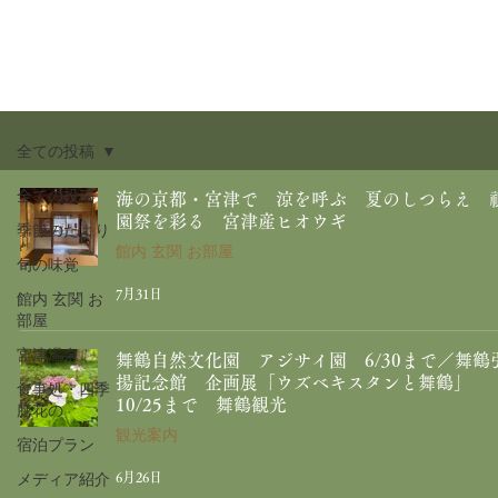
全ての投稿
全ての投稿
海の京都・宮津で 涼を呼ぶ 夏のしつらえ 
園祭を彩る 宮津産ヒオウギ
季節のたより
館内 玄関 お部屋
旬の味覚
7月31日
館内 玄関 お
部屋
宮津温泉
舞鶴自然文化園 アジサイ園 6/30まで／舞鶴
揚記念館 企画展「ウズベキスタンと舞鶴」
食事処・四季
10/25まで 舞鶴観光
膳花の
観光案内
宿泊プラン
メディア紹介
6月26日