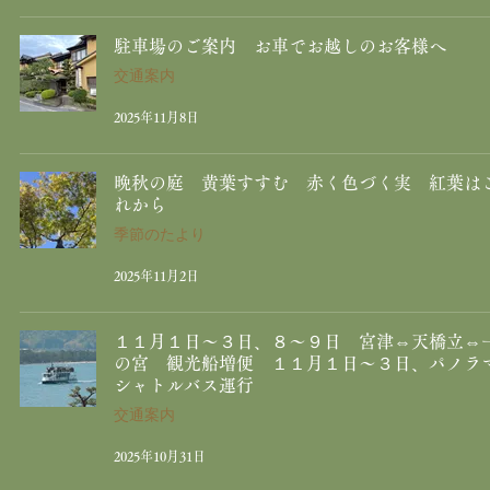
駐車場のご案内 お車でお越しのお客様へ
交通案内
2025年11月8日
晩秋の庭 黄葉すすむ 赤く色づく実 紅葉は
れから
季節のたより
2025年11月2日
１１月１日～３日、８～９日 宮津⇔天橋立⇔
の宮 観光船増便 １１月１日～３日、パノラ
シャトルバス運行
交通案内
2025年10月31日