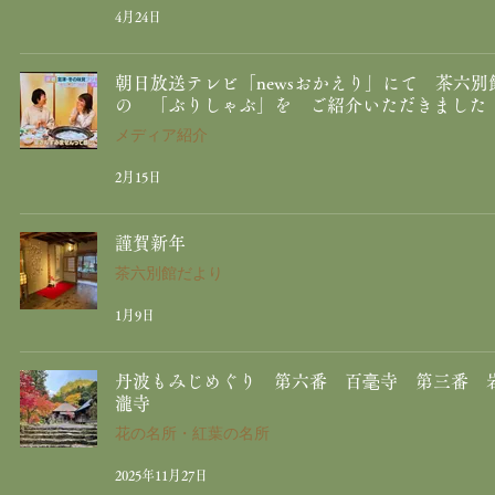
4月24日
朝日放送テレビ「newsおかえり」にて 茶六別
の 「ぶりしゃぶ」を ご紹介いただきました
メディア紹介
2月15日
謹賀新年
茶六別館だより
1月9日
丹波もみじめぐり 第六番 百毫寺 第三番 
瀧寺
花の名所・紅葉の名所
2025年11月27日