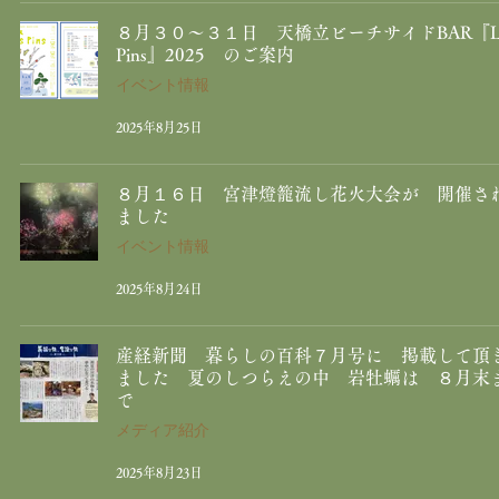
８月３０～３１日 天橋立ビーチサイドBAR『L
Pins』2025 のご案内
イベント情報
2025年8月25日
８月１６日 宮津燈籠流し花火大会が 開催さ
ました
イベント情報
2025年8月24日
産経新聞 暮らしの百科７月号に 掲載して頂
ました 夏のしつらえの中 岩牡蠣は ８月末
で
メディア紹介
2025年8月23日