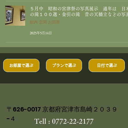
５月中 昭和の宮津祭の写真展示 通年は 日
の滝１００選・金引の滝 昔の天橋立などの写
館内 玄関 お部屋
2025年5月14日
お部屋で選ぶ
プランで選ぶ
日付で選ぶ
〒626-0017 京都府宮津市島崎２０３９
−４
Tell : 0772-22-2177