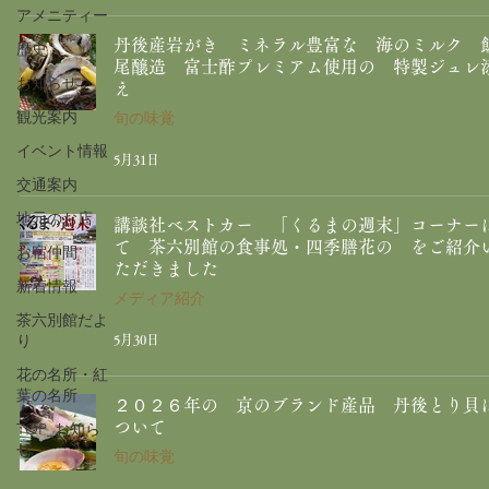
アメニティー
丹後産岩がき ミネラル豊富な 海のミルク 
歴史
尾醸造 富士酢プレミアム使用の 特製ジュレ
お知らせ
え
観光案内
旬の味覚
イベント情報
5月31日
交通案内
地元のお店
講談社ベストカー 「くるまの週末」コーナー
て 茶六別館の食事処・四季膳花の をご紹介
お宿仲間
ただきました
新着情報
メディア紹介
茶六別館だよ
り
5月30日
花の名所・紅
葉の名所
２０２６年の 京のブランド産品 丹後とり貝
ついて
TOP_お知ら
せ
旬の味覚