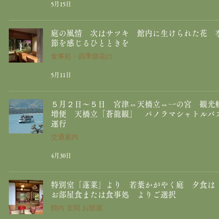
5月15日
庭の風情 次はサツキ 館内に生けられた花 
節を感じるひとときを
食事処・四季膳花の
5月11日
５月２日～５日 宮津⇔天橋立⇔一の宮 観光
増便 天橋立「蒼龍観」 パノラマシャトルバ
運行
交通案内
4月30日
特別室「蓬莱」より 若葉かがやく庭 夕食
お部屋食または食事処 よりご選択
館内 玄関 お部屋