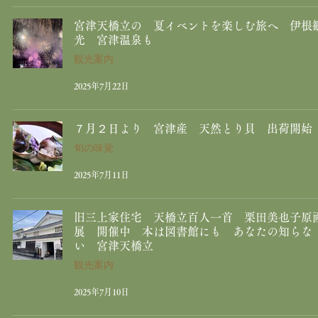
宮津天橋立の 夏イベントを楽しむ旅へ 伊根
光 宮津温泉も
観光案内
2025年7月22日
７月２日より 宮津産 天然とり貝 出荷開始
旬の味覚
2025年7月11日
旧三上家住宅 天橋立百人一首 栗田美也子原
展 開催中 本は図書館にも あなたの知らな
い 宮津天橋立
観光案内
2025年7月10日