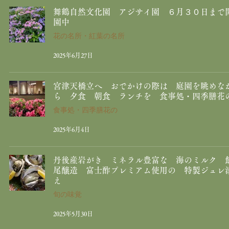
舞鶴自然文化園 アジサイ園 ６月３０日まで
園中
花の名所・紅葉の名所
2025年6月27日
宮津天橋立へ おでかけの際は 庭園を眺めな
ら 夕食 朝食 ランチを 食事処・四季膳花
食事処・四季膳花の
2025年6月4日
丹後産岩がき ミネラル豊富な 海のミルク 
尾醸造 富士酢プレミアム使用の 特製ジュレ
え
旬の味覚
2025年5月30日