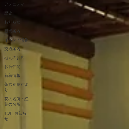
アメニティー
歴史
お知らせ
観光案内
イベント情報
交通案内
地元のお店
お宿仲間
新着情報
茶六別館だよ
り
花の名所・紅
葉の名所
TOP_お知ら
せ