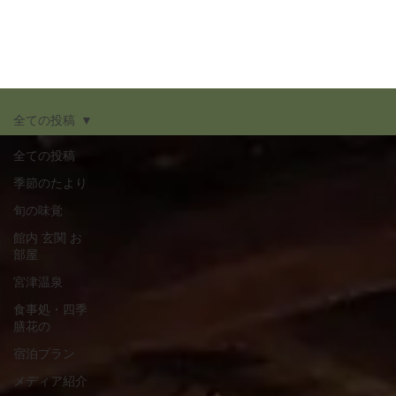
全ての投稿
全ての投稿
季節のたより
旬の味覚
館内 玄関 お
部屋
宮津温泉
食事処・四季
膳花の
宿泊プラン
メディア紹介