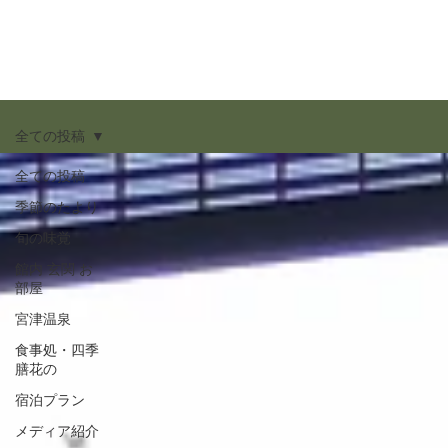
全ての投稿
全ての投稿
季節のたより
旬の味覚
館内 玄関 お
部屋
宮津温泉
食事処・四季
膳花の
宿泊プラン
メディア紹介