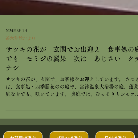
2024年6月1日
茶六別館だより
サツキの花が 玄関でお出迎え 食事処の
でも モミジの翼果 次は あじさい ク
ナシ
サツキの花が、玄関で、お客様をお迎えしています。 さつ
は、食事処・四季膳花のの庭や、宮津温泉大浴場の庭、蓬
庭などでも、咲いています。 奥庭では、ひっそりとシモツ
の花。 １階にある、客室「花月」からは、たくさんの翼果
つけた、奥庭のモミジを、近くでご覧になることができ...