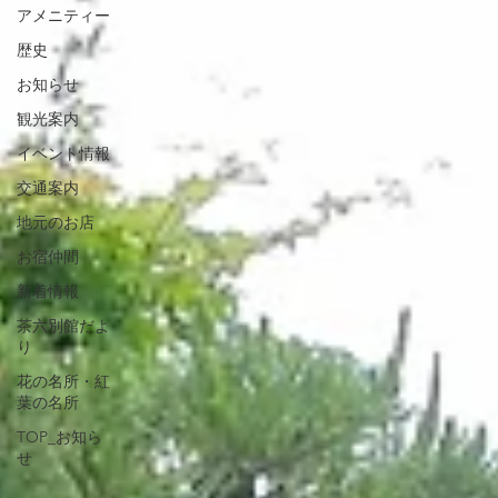
アメニティー
歴史
お知らせ
観光案内
イベント情報
交通案内
地元のお店
お宿仲間
新着情報
茶六別館だよ
り
花の名所・紅
葉の名所
TOP_お知ら
せ