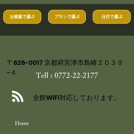
つつじの次は、サツキ。 玄関、青石の露天風呂のある、大
場の庭では、サツキの花が、咲き始めています。 奥庭では、
モミジが、たくさんの翼果をつけています。...
お部屋で選ぶ
プランで選ぶ
日付で選ぶ
〒626-0017 京都府宮津市島崎２０３９
−４
Tell : 0772-22-2177
全館WiFi対応しております。