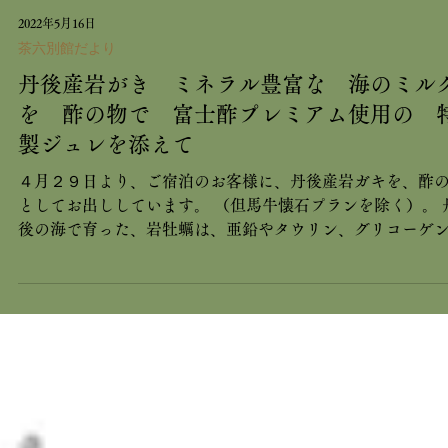
2022年5月16日
茶六別館だより
丹後産岩がき ミネラル豊富な 海のミル
を 酢の物で 富士酢プレミアム使用の 
製ジュレを添えて
４月２９日より、ご宿泊のお客様に、丹後産岩ガキを、酢
としてお出ししています。 （但馬牛懐石プランを除く）。 
後の海で育った、岩牡蠣は、亜鉛やタウリン、グリコーゲ
ど、さまざまな栄養素を多く含んだ、海のミルク。 磯の香
と、濃厚な味わいが特徴です。...