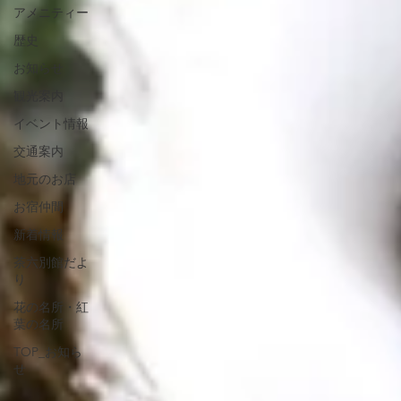
アメニティー
歴史
お知らせ
観光案内
イベント情報
交通案内
地元のお店
お宿仲間
新着情報
茶六別館だよ
り
花の名所・紅
葉の名所
TOP_お知ら
せ