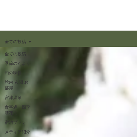
全ての投稿
全ての投稿
季節のたより
旬の味覚
館内 玄関 お
部屋
宮津温泉
食事処・四季
膳花の
宿泊プラン
メディア紹介