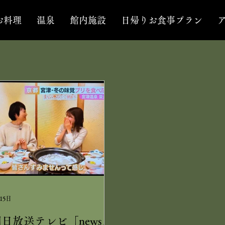
お料理
温泉
館内施設
日帰りお食事プラン
15日
日放送テレビ「newsお