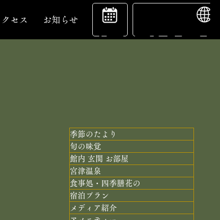
ENGL
宿
アクセス
お知らせ
泊
予
季節のたより
旬の味覚
館内 玄関 お部屋
約
宮津温泉
食事処・四季膳花の
宿泊プラン
メディア紹介