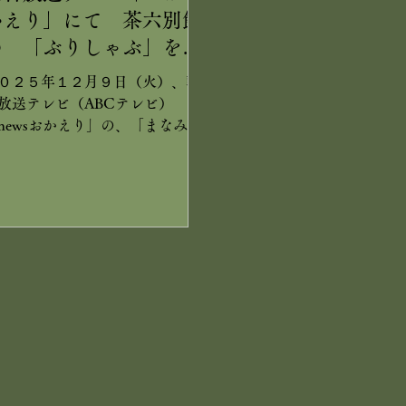
かえり」にて 茶六別館
の 「ぶりしゃぶ」を
ご紹介いただきました
０２５年１２月９日（火）、朝
放送テレビ（ABCテレビ）
newsおかえり」の、「まなみと
さきの京散歩」コーナーにて、
六別館の「ぶりしゃぶ」を、ご
介いただきました。 本上まなみ
んと、大仁田美咲アナウンサー
、傘松公園から日本三景・天橋
を眺めるシーンで、京散歩スタ
ト。 西国二十八番札所・成相寺
天橋立サイクリング～日本の滝
選・金引の滝を経て、当館へ。
前、本上さんがご家族とご宿泊
さった時、ぶりしゃぶを召し上
り、今回ぜひにと。大変ありが