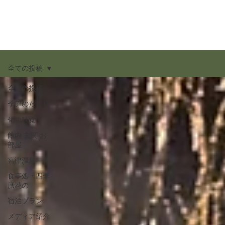
全ての投稿
全ての投稿
季節のたより
旬の味覚
館内 玄関 お
部屋
宮津温泉
食事処・四季
膳花の
宿泊プラン
メディア紹介