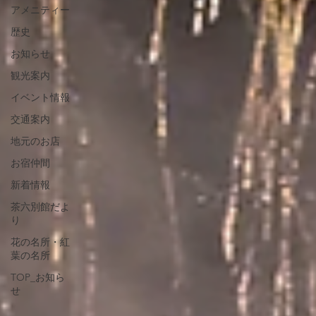
アメニティー
歴史
お知らせ
観光案内
イベント情報
交通案内
地元のお店
お宿仲間
新着情報
茶六別館だよ
り
花の名所・紅
葉の名所
TOP_お知ら
せ