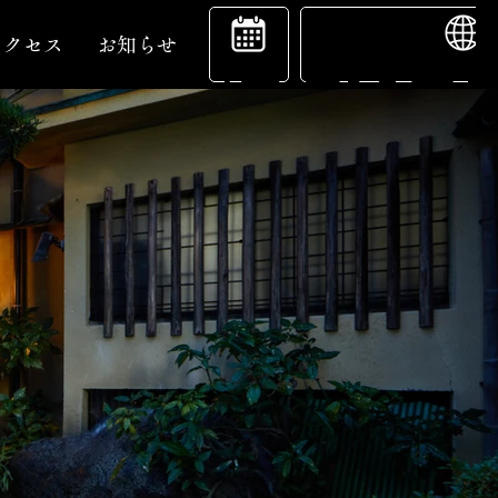
ENGL
宿
アクセス
お知らせ
泊
予
約