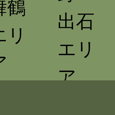
舞鶴
出石
エリ
エリ
ア
ア