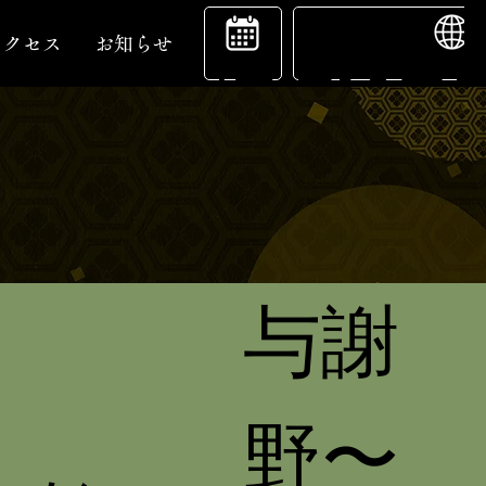
ENGL
宿
アクセス
お知らせ
をお客様へ」
泊
名所の数々
予
与謝
約
野〜