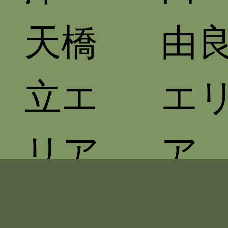
天橋
由
立エ
エ
リア
ア