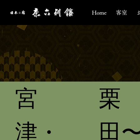
Home
客室
「​京都の歴
惜しみなく堪
​宮
栗
津・
田