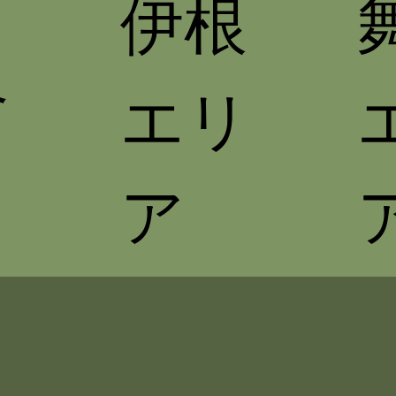
伊根
良
エリ
リ
ア