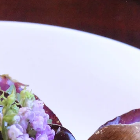
～8/17（土） ・ 天橋立まち灯りぶらり散策 ：7/26(土)、
8/2(土)、8/9(土) 18：00～21：00 ・ 海の京都 みやづBA
火 ：7/24 (木）、7/26(土)、8/2(土)、8/9(土) 20:30
20：35（約5分間/75発） ※7/24のみ20：30 ～ 20：
40（約10分間/150発） ※当館２階海側客室から、島崎
園（当館より徒歩１分）から、ご覧頂けます。 ・ 天橋立文
堂 出船祭 ：7/24（木）13：00～21：00 ・ 宮津市民総踊り大
会 ： 8月15日（金） 19：30～ 会場：島崎公園 ※
館２階海側客室から、 当館より徒歩１分の島崎公園から 、
覧頂けます。 ・宮津燈籠