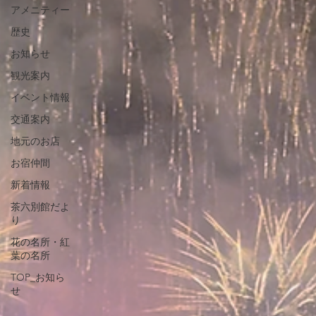
アメニティー
歴史
お知らせ
観光案内
イベント情報
交通案内
地元のお店
お宿仲間
新着情報
茶六別館だよ
り
花の名所・紅
葉の名所
TOP_お知ら
せ