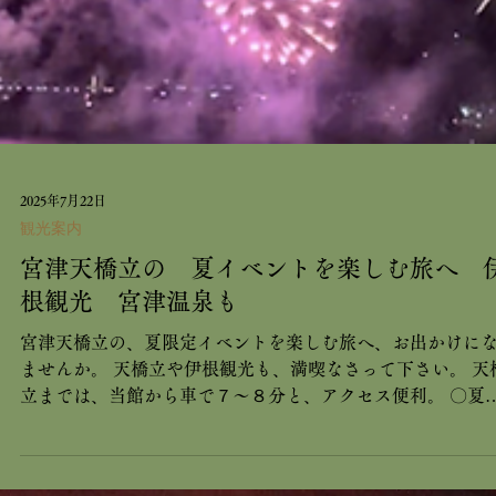
2025年7月22日
観光案内
宮津天橋立の 夏イベントを楽しむ旅へ 
根観光 宮津温泉も
宮津天橋立の、夏限定イベントを楽しむ旅へ、お出かけに
ませんか。 天橋立や伊根観光も、満喫なさって下さい。 天
立までは、当館から車で７～８分と、アクセス便利。 〇夏
イベント情報〇 ・ 天橋立砂浜ライトアップ ：7/5（土）～
9/23（火）19:00～22：30 ・ 天橋立海水浴場開設 ：7/19(土