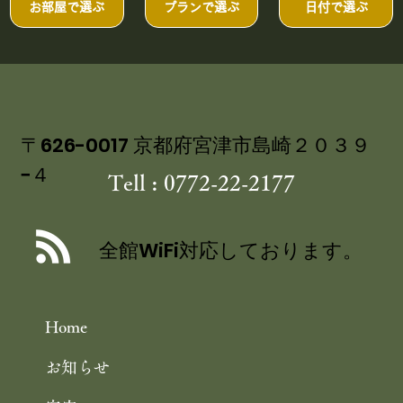
平安時代から、多くの歌に詠まれてきました。 「天橋立百
一首」とは、昭和６３年に、丹後歌人会が、天橋立の歌１
首を選び、「撰歌集」と「かるた」として、刊行したもの
す。 小式部内侍の、有名な、大江山～の一首から、和泉式
部、細川幽斎、与謝野晶子、、、など、原画６３点、解説
ル、かるたを、近くで見ることができます。 また、丹後国
お部屋で選ぶ
プランで選ぶ
日付で選ぶ
土記から、天のかけ橋、西国二十八番札所成相寺の由来と
た、身代り観音など、栗田さんの手による、「宮津・与謝
さと絵巻」絵本の原画も、展示されています。 期間中に、
津へ行けないわーという方、 宮津市立図書館にて、天橋立
人一首の本や、栗田さんが絵を手がけられた、天橋立むか
なし絵本など、宮津天橋立に関する本、写真集、図録など
〒626-0017 京都府宮津市島崎２０３９
ご覧になることができます。 （図書館に入られて、すぐ右
−４
Tell : 0772-22-2177
に、常設の特設コーナーがあります。） 図書館へは、当館
り徒歩約５
全館WiFi対応しております。