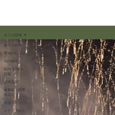
全ての投稿
全ての投稿
季節のたより
旬の味覚
館内 玄関 お
部屋
宮津温泉
食事処・四季
膳花の
宿泊プラン
メディア紹介