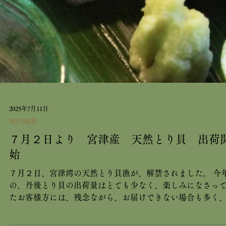
2025年7月11日
旬の味覚
７月２日より 宮津産 天然とり貝 出荷
始
７月２日、宮津湾の天然とり貝漁が、解禁されました。 今
の、丹後とり貝の出荷量はとても少なく、楽しみになさっ