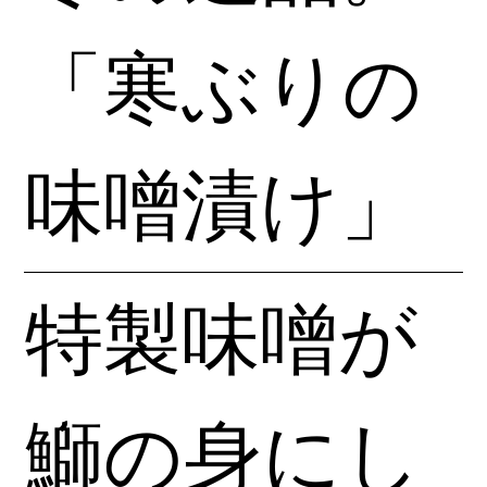
「寒ぶりの
味噌漬け」
特製味噌が
鰤の身にし