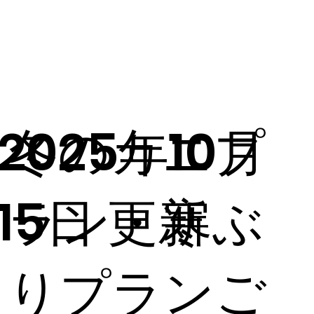
2025年10月
冬のカニプ
15日 更新
ラン・寒ぶ
りプランご