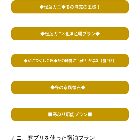
◆松葉ガニ◆冬の味覚の王様！
◆松葉ガニ×北洋産蟹プラン◆
◆かにづくし会席◆冬の味覚に舌鼓！お得な【蟹2杯】
◆冬の京風懐石◆
■寒ぶり堪能プラン■
カニ、寒ブリを使った宿泊プラン