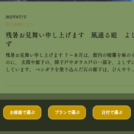
2022年8月7日
茶六別館だより
残暑お見舞い申し上げます 風通る庭 よ
ず
残暑お見舞い申し上げます ７～８月は、館内の暖簾を麻の
のに、 玄関や廊下の、障子戸やガラス戸の一部を、よしず
しています。 ベンガラを塗り込んだ石の廊下は、ひんやり
と。 苔むす中庭には、燈籠と大きな天然石、蹲があり、風
よく通っていきます。...
お部屋で選ぶ
プランで選ぶ
日付で選ぶ