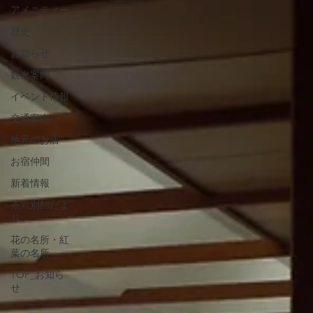
アメニティー
歴史
お知らせ
観光案内
イベント情報
交通案内
地元のお店
お宿仲間
新着情報
茶六別館だよ
り
花の名所・紅
葉の名所
TOP_お知ら
せ