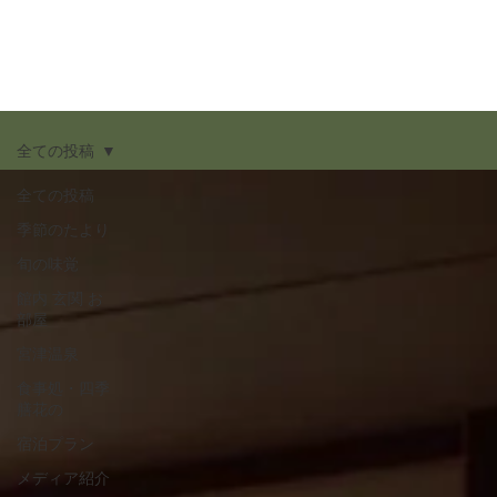
全ての投稿
全ての投稿
季節のたより
旬の味覚
館内 玄関 お
部屋
宮津温泉
食事処・四季
膳花の
宿泊プラン
メディア紹介