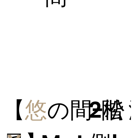
【
悠
の間−松
2階 