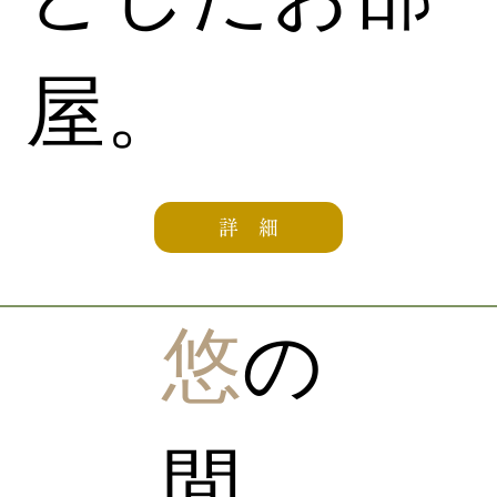
屋。
詳 細
悠
の
間