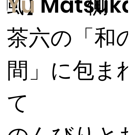
風】
Yu
Matsuka
側
茶六の「和
間」に包ま
て