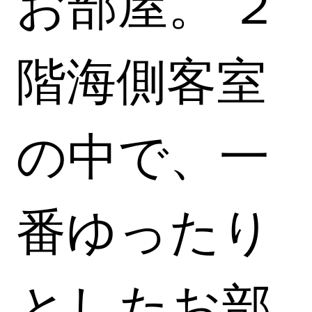
お部屋。 ２
階海側客室
の中で、一
番ゆったり
としたお部