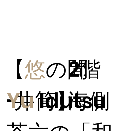
【
悠
の間
2階
−井筒】
Yu
Idutsu
海側