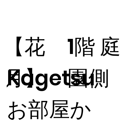
【花
1階 庭
月】
Kagetsu
園側
お部屋か