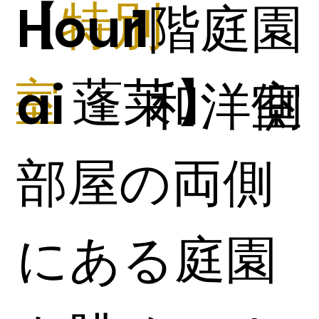
​【
特別
Hour
1階​庭園
室
蓬莱】
ai
和洋室
側
部屋の両側
にある庭園