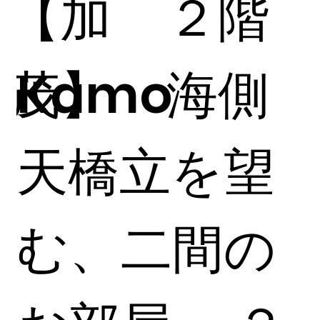
【加
２階
茂】
Kamo
海側
天橋立を望
む、二間の