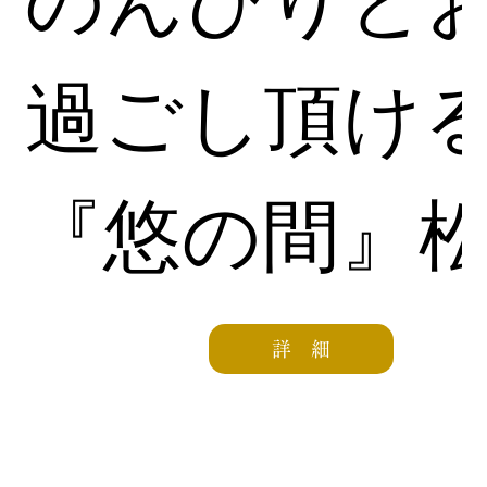
のんびりと
過ごし頂け
『悠の間』
詳 細