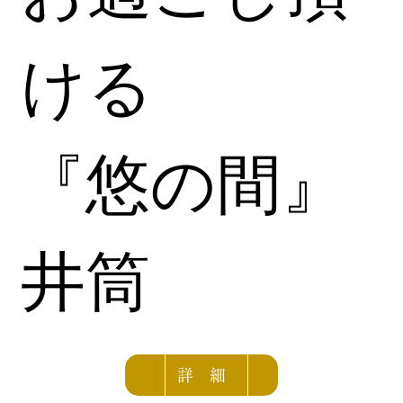
ける
『悠の間』
井筒
<
詳 細