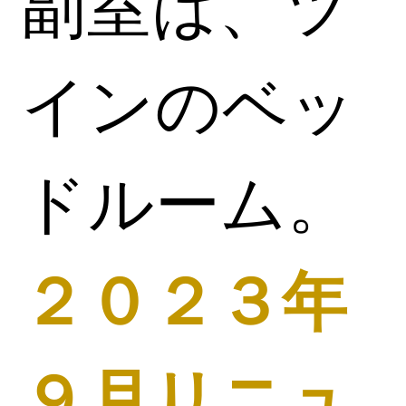
副室は、ツ
インのベッ
ドルーム。
２０２３年
９月リニュ