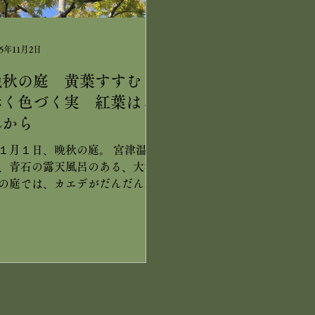
。 境内を奥へ進むと、四国八十
ます。 【天橋立・宮津温
仏、その奥には、独鈷の滝・浅
旅館 茶六別館】 公式H
不動尊へと続く道があります。
https://charoku.com
25年11月2日
ても趣深い、山のお寺さん。 今
島崎２０３９－４
は紅葉でしたが、新緑の頃に
晩秋の庭 黄葉すすむ
、清々しい趣に包まれるこどで
赤く色づく実 紅葉はこ
ょう。 丹波には、他にも、歴史
るお寺さんが、たくさんありま
れから
。 宮津天橋立へお越しの前後
１月１日、晩秋の庭。 宮津温
、丹波路ドライブはいかがでし
、青石の露天風呂のある、大浴
うか。 百毫寺≫ 兵庫県丹波市市
の庭では、カエデがだんだんと
町白毫寺709 TEL：0795-85-
葉しています。 信楽焼の露天風
259 拝観時間：9時～17時 入山料
のある、大浴場では、金木犀の
一般300円(高校生以下無料） 岩
。蓬莱の庭や、奥庭にも。 例
寺≫ 丹波市氷上町香良613-4
、９月のお彼岸頃か１０月５日
EL
なのに、今年は２週間ほど前に
し咲き、今また、たくさんの花
つけています。 いつもの、ドン