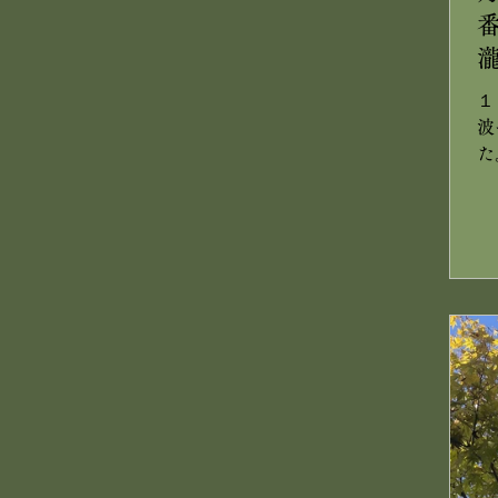
１
波
た
み
内
頃
に
こ
う
ゃ
花
て
み
ち
で