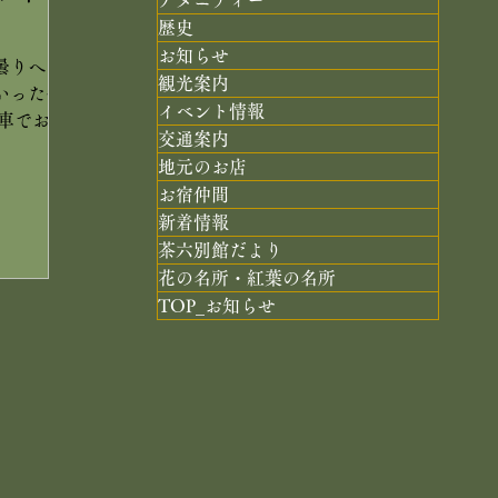
アメニティー
歴史
お知らせ
曇りへ
観光案内
いった今
イベント情報
車でお越
交通案内
ご案内で
地元のお店
め向かい
お宿仲間
できまし
新着情報
駐め頂き
茶六別館だより
す。 全
花の名所・紅葉の名所
速バスで
TOP_お知らせ
しゃいま
め頂ける
なった場
る駐車場
なお、国
った駐車
ではござ
いいたし