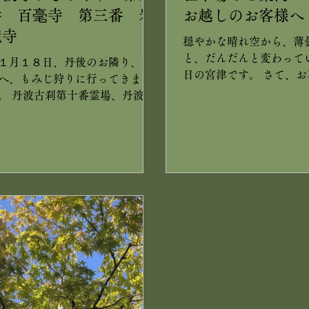
番 百毫寺 第三番 岩
お越しのお客様へ
瀧寺
穏やかな晴れ空から、薄
と、だんだんと変わって
１月１８日、丹後のお隣り、丹
日の宮津です。 さて、お
へ、もみじ狩りに行ってきまし
しのお客様へ、駐車場の
。 丹波古刹第十番霊場、丹波も
す。 この秋、当館の左斜
じめぐり第六番「百毫寺」。 境
に、１１台分の駐車場が
のノムラモミジは、まさに見
た。 お車は、そちらへお
、鮮やかな紅色。 この太鼓橋
ますよう、お願いいたしま
、以前、BS「にっぽん縦断 こ
１１室の宿で、電車や高
ろ旅」で、火野正平さんが登ろ
お越しのお客様もいらっ
とされた、と受付の方がおっし
す。 ほぼ、こちらへお駐
っていました。 百毫寺は、藤の
かと存じますが、満車に
でも有名なお寺さんです。 続い
合は、徒歩４分の所にあ
、丹波古刹第八番霊場、丹波も
を、ご案内いたします。 
じめぐり第三番「岩瀧寺」。 こ
道沿い徒歩２分の所にあ
らの山門は、以前、映画の撮影
場は、今は当館の駐車場
、使われたことがあるそうで
いません。 よろしくお願