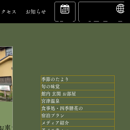
ENGL
宿
アクセス
お知らせ
泊
予
季節のたより
旬の味覚
館内 玄関 お部屋
約
宮津温泉
食事処・四季膳花の
宿泊プラン
メディア紹介
お車で