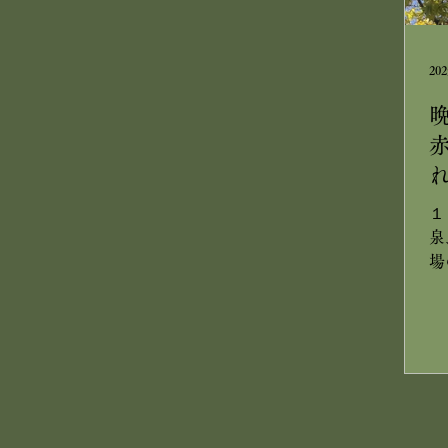
す
八
山
20
と
回
は
し
あ
す
１
に
泉
ょ
場
島
黄
0
呂
：
花
瀧
年
T
頃
少
を