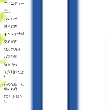
アメニティー
歴史
お知らせ
観光案内
イベント情報
交通案内
地元のお店
お宿仲間
新着情報
茶六別館だよ
り
花の名所・紅
葉の名所
TOP_お知ら
せ