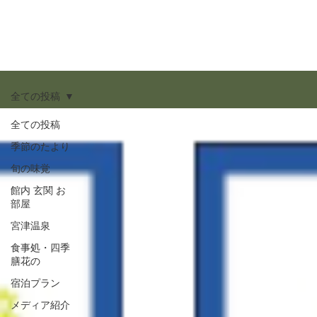
全ての投稿
全ての投稿
季節のたより
旬の味覚
館内 玄関 お
部屋
宮津温泉
食事処・四季
膳花の
宿泊プラン
メディア紹介