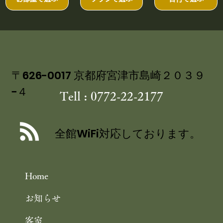
初夏の宮津の名物を夢中になって食べる』と。 宮津節に始
り、丹後とり貝、丹後産岩牡蠣、宮津温泉、天橋立～と...
お部屋で選ぶ
プランで選ぶ
日付で選ぶ
〒626-0017 京都府宮津市島崎２０３９
−４
Tell : 0772-22-2177
全館WiFi対応しております。