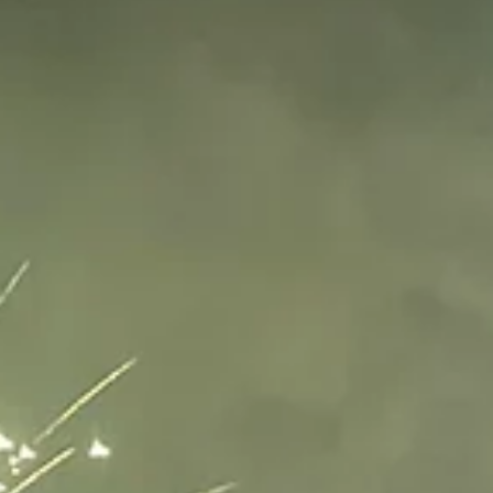
光船が、増便されます。 宮津桟橋へは、当館から徒歩４分
宮津桟橋から天橋立までは、観光船で１５分。 時刻表はこ
ら ⇒ 天橋立観光船 臨時運行時刻表≫ ほろよい気分で
夜風に吹かれて、星空を見上げながら船でお帰り。なんて
ですねー。 詳しくはこちらをご覧下さい。...