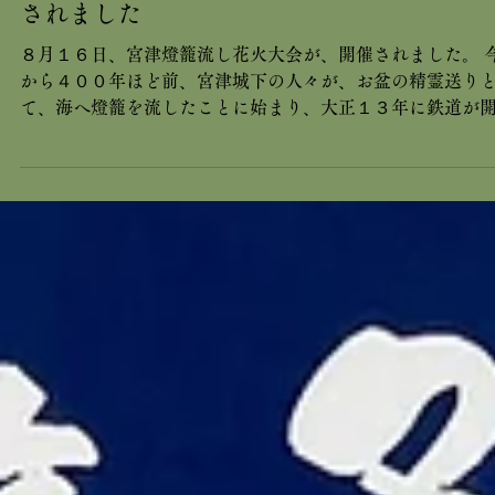
2025年8月24日
イベント情報
８月１６日 宮津燈籠流し花火大会が 開
されました
８月１６日、宮津燈籠流し花火大会が、開催されました。 
から４００年ほど前、宮津城下の人々が、お盆の精霊送り
て、海へ燈籠を流したことに始まり、大正１３年に鉄道が
したことを記念して、花火を打ち上げたのが、今日まで続
います。...