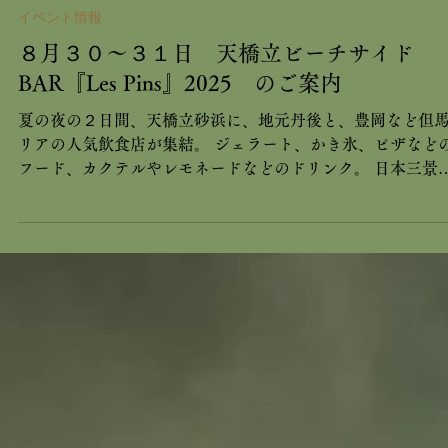
2025年8月25日
イベント情報
８月３０～３１日 天橋立ビーチサイド
BAR『Les Pins』2025 のご案内
夏の夜の２日間、天橋立砂浜に、地元丹後と、豊岡など但
リアの人気飲食店が集結。 ジェラート、かき氷、ピザなど
フード、カクテルやレモネードなどのドリンク。 日本三景
天橋立で、二夜限定のBARを楽しむ。この夏の締めくくり
いかがでしょうか。 【開催日時】 ８月３０日（土） １
７：００～２２：００ ８月３１日（日） １６：００～
１：００ 【場所】 天橋立海水浴場砂浜付近 天橋立ビーチ
イドBAR『Les Pins』のチラシと、観光船の臨時時刻表を、
ビーに置いています。 このイベントに行かれるお客様は、
食を１７時からご用意いたします（通常１８時～） 当館か
天橋立まで、車で約７～８分。１７時以降、指定の周辺駐
３箇所が無料開放されます。 両日とも、宮津⇔天橋立間の