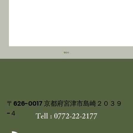
〒626-0017 京都府宮津市島崎２０３９
−４
Tell : 0772-22-2177
丹後産岩がき ミネラル豊富な 海のミ