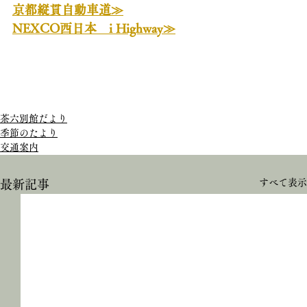
京都縦貫自動車道≫
NEXCO西日本　i Highway≫
茶六別館だより
季節のたより
交通案内
すべて表示
最新記事