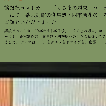
5月30日
メディア紹介
講談社ベストカー 「くるまの週末」コー
ーにて 茶六別館の食事処・四季膳花の 
ご紹介いただきました
講談社ベストカー2026年4月26日号、「くるまの週末」コ
ーにて、茶六別館の「食事処・四季膳花の」をご紹介いた
ました。 テーマは、「川とグルメとドライブと、京都」。 
都市内から丹後半島まで、ゆったりと2泊3日のドライブコ
ス。 嵐山や福知山城などを観光、近年人気の、由良川橋梁
渡る京都丹後鉄道の列車を見られたのち、3日目の昼食場所
して。 ありがとうございます！ 「おとなの週末Web」ペー