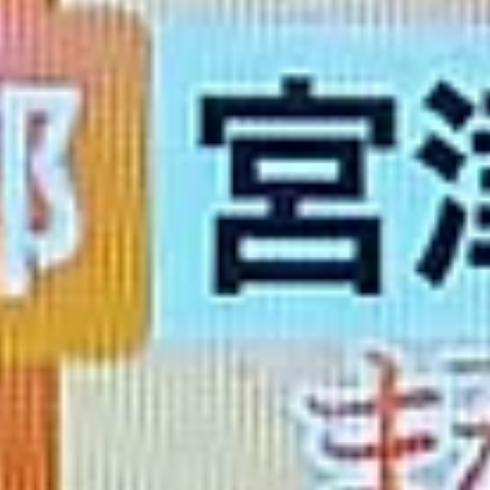
では、もう少し、詳しく紹介して下さっています。 ⇒ お
なの週末Web≫ 宮津までは電車で行って、レンタカー
観光をという方には、宮津駅前に、ニッポンレンタカーが
ます。 ⇒ ニッポンレンタカー宮津天橋立営業所≫ 深緑の
山々、水を張った田んぼには早苗、青い海、そして天橋立
ながら、丹後路ドライブはいかがでしょうか。 【天橋立・
津温泉 料理旅館 茶六別館】 公式HP：https://charoku.co
京都府宮津市島崎２０３９－４