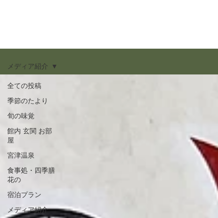
メディア紹介
全ての投稿
季節のたより
旬の味覚
館内 玄関 お部
屋
宮津温泉
食事処・四季膳
花の
宿泊プラン
メディア紹介