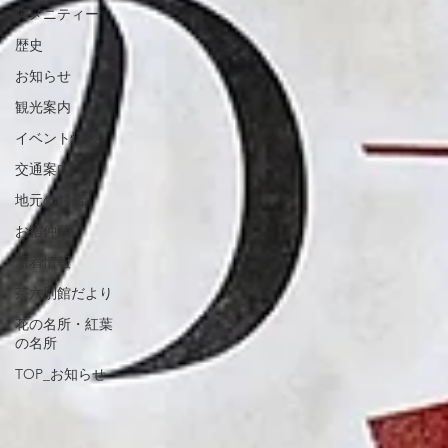
アメニティー
歴史
お知らせ
観光案内
イベント情報
交通案内
地元のお店
お宿仲間
新着情報
茶六別館だより
花の名所・紅葉
の名所
TOP_お知らせ