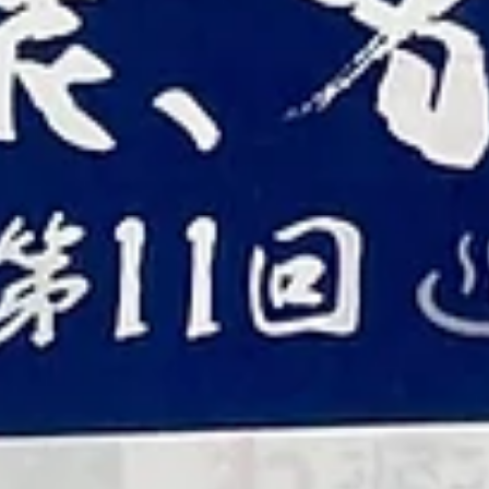
ビ）「newsおかえり」の、「まなみとみさきの京散歩」コ
ナーにて、茶六別館の「ぶりしゃぶ」を、ご紹介いただき
た。 本上まなみさんと、大仁田美咲アナウンサーが、傘松
園から日本三景・天橋立を眺めるシーンで、京散歩スター
西国二十八番札所・成相寺～天橋立サイクリング～日本の
選・金引の滝を経て、当館へ。 以前、本上さんがご家族と
宿泊下さった時、ぶりしゃぶを召し上がり、今回ぜひにと
変ありがたいことです！ 「京都 宮津・冬の味覚ブリを食
尽くす」と題して、まずは、ブリのお刺身に「いやー、幸
すね。」。 次に、昆布ダシに大根おろしを入れた鍋で、脂
のったブリを、しゃぶしゃぶ、 「幸せすぎて、口を開きた
なくなる感じ。」と。 「（自家製ポン酢が）本当に香り高
て、柑橘がブリに爽やかさをもたらして、めちゃめちゃお
い。」と。 丹後の地酒をさしつさされつ、お二人で、心ゆ
まで堪能なさった、脂ののった旨味たっぷりのぶりしゃぶ
スは、食事処・四季膳花のにて、お出ししています。 ⇒ 
事処