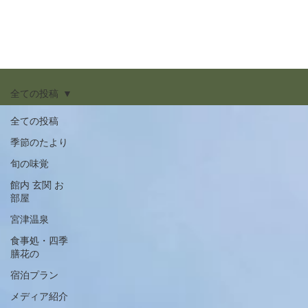
全ての投稿
全ての投稿
季節のたより
旬の味覚
館内 玄関 お
部屋
宮津温泉
食事処・四季
膳花の
宿泊プラン
メディア紹介