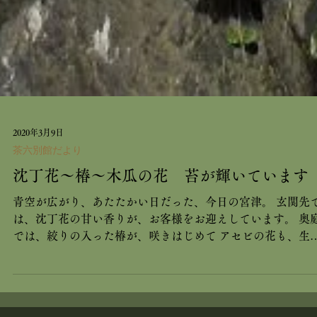
2020年3月9日
茶六別館だより
沈丁花～椿～木瓜の花 苔が輝いています
青空が広がり、あたたかい日だった、今日の宮津。 玄関先
は、沈丁花の甘い香りが、お客様をお迎えしています。 奥
では、絞りの入った椿が、咲きはじめて アセビの花も、生
や蓬莱の庭などで、咲いています。 蓬莱の庭では、うすピ
ク色の木瓜の花も。...