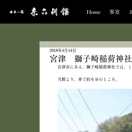
Home
客室
2018年4月14日
宮津 獅子崎稲荷神社
宮津市にある、獅子崎稲荷神社では、ミ
当館より、車で約６分のところ。