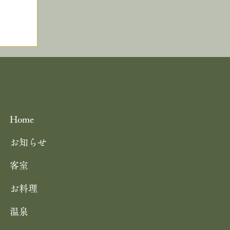
キス
ーナーにて 茶六別館の食事処・四季
光
花の をご紹介いただきました
Home
お知らせ
客室
の
お料理
 パ
温泉