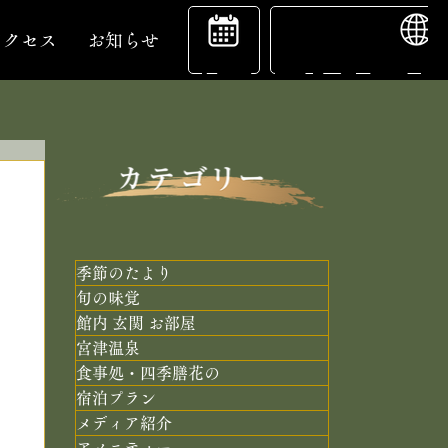
ENGL
宿
アクセス
お知らせ
泊
予
季節のたより
旬の味覚
館内 玄関 お部屋
約
宮津温泉
食事処・四季膳花の
宿泊プラン
メディア紹介
アメニティー