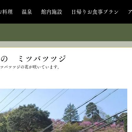
お料理
温泉
館内施設
日帰りお食事プラン
の ミツバツツジ
ツバツツジの花が咲いています。