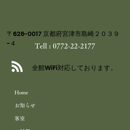
〒626-0017 京都府宮津市島崎２０３９
−４
Tell : 0772-22-2177
丹後産岩がき ミネラル豊富な 海のミ
ルク 飯尾醸造 富士酢プレミアム使用
全館WiFi対応しております。
の 特製ジュレ添え
Home
お知らせ
客室