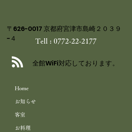
〒626-0017 京都府宮津市島崎２０３９
−４
Tell : 0772-22-2177
海の京都・宮津で 涼を呼ぶ 夏のしつ
らえ 祇園祭を彩る 宮津産ヒオウギ
全館WiFi対応しております。
Home
お知らせ
客室
お料理