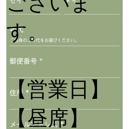
ございま
セイ
メイ
す。
年代
郵便番号
【営業日】
住所
【昼席】
メールアドレス