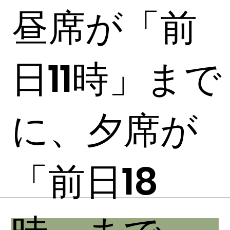
昼席が「前
日11時」まで
に、夕席が
「前日18