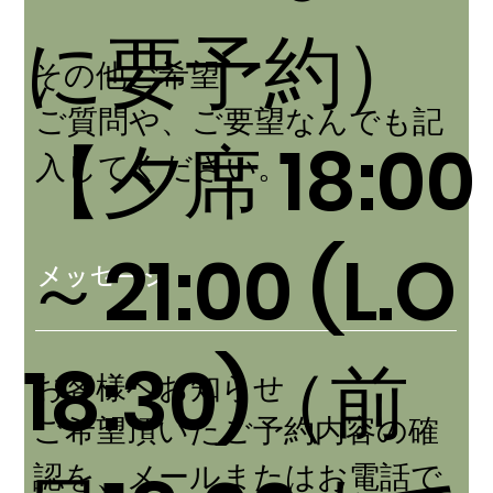
に要予約）
その他ご希望
ご質問や、ご要望なんでも記
【夕席 18:00
入してください。
～21:00 (L.O
メッセージ
18:30)
（前
お客様へお知らせ
ご希望頂いたご予約内容の確
認を、メールまたはお電話で