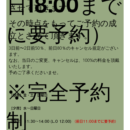
日18:00まで
させて頂きます。
その時点をもってご予約の成
に要予約）
立とさせて頂きます。
3日前〜2日前50％、前日80％のキャンセル規定がござい
ます。
なお、当日のご変更、キャンセルは、100%の料金を頂戴
いたします。
予めご了承くださいませ。
※完全予約
【昼席】金・土・日曜日
【夕席】水～日曜日
制
【昼席】 11:30～14:00 (L.O 12:00)
（前日11:00までに要予約）