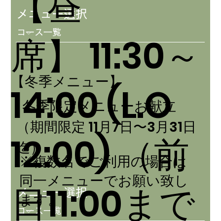
【昼
メニュー選択
席】 11:30～
【冬季メニュー】
14:00 (L.O
冬季限定メニューお献立
（期間限定 11月7日〜3月31日
12:00)
（前
迄）
※複数名でご利用の場合は
同一メニューでお願い致し
日11:00まで
メニュー選択
ます。