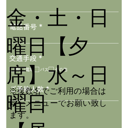
金・土・日
電話番号
曜日【夕
必
交通手段
*
席】水～日
須
車
電車
バス
その他
項
目
※複数名でご利用の場合は
ご予約人数
曜日
同一メニューでお願い致し
ます。