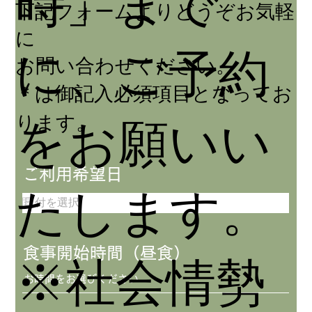
時」まで
下記フォームよりどうぞお気軽
に
に、
ご予約
お問い合わせください。
＊は御記入必須項目となってお
をお願いい
ります。
r
ご利用希望日
*
たします。
e
q
u
i
食事開始時間（昼食）
※社会情勢
r
e
d