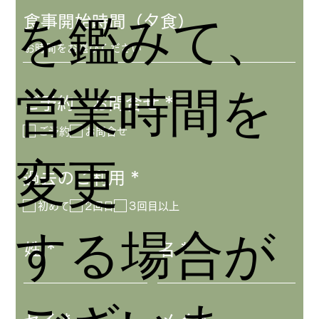
を鑑みて、
食事開始時間（夕食）
営業時間を
必
ご予約・お問合せ
*
須
ご予約
お問合せ
項
目
変更
必
過去のご利用
*
須
初めて
2回目
3回目以上
項
する場合が
目
姓
名