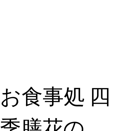
お食事処 四
季膳花の