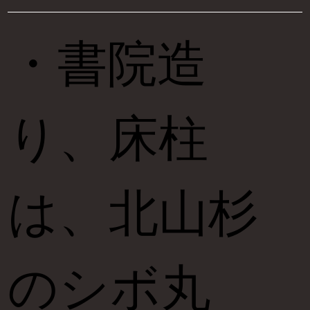
・書院造
り、床柱
は、北山杉
のシボ丸