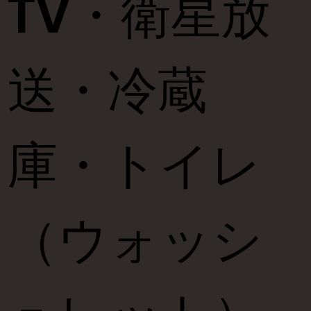
TV・衛星放
送・冷蔵
庫・トイレ
（ウォッシ