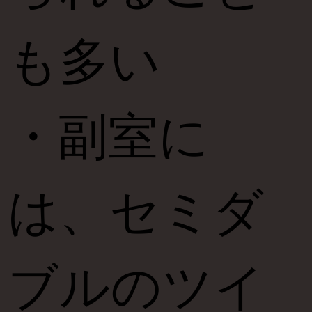
も多い
・副室に
は、セミダ
ブルのツイ