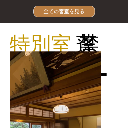
全ての客室を見る
特別室
蓬
禁
莱-Horai-
煙
室