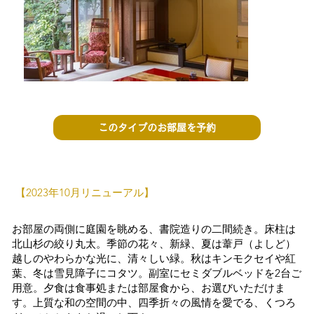
このタイプのお部屋を予約
【2023年10月リニューアル】
お部屋の両側に庭園を眺める、書院造りの二間続き。床柱は
北山杉の絞り丸太。季節の花々、新緑、夏は葦戸（よしど）
越しのやわらかな光に、清々しい緑。秋はキンモクセイや紅
葉、冬は雪見障子にコタツ。副室にセミダブルベッドを2台ご
用意。夕食は食事処または部屋食から、お選びいただけま
す。上質な和の空間の中、四季折々の風情を愛でる、くつろ