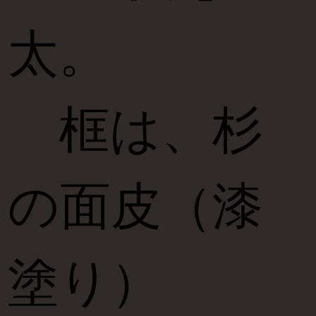
太。
框は、杉
の面皮（漆
塗り）