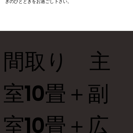
ぎのひとときをお過ごし下さい。
間取り 主
室10畳＋副
室10畳＋広