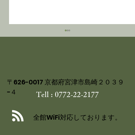
〒626-0017 京都府宮津市島崎２０３９
−４
Tell : 0772-22-2177
丹後産岩がき ミネラル豊富な 海のミ
ルク 飯尾醸造 富士酢プレミアム使用
全館WiFi対応しております。
の 特製ジュレ添え