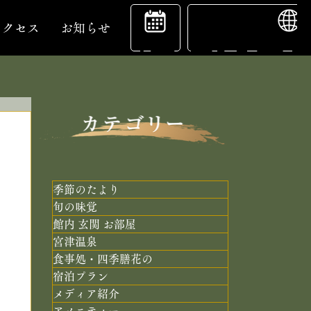
ENGL
宿
アクセス
お知らせ
泊
予
季節のたより
旬の味覚
館内 玄関 お部屋
約
宮津温泉
食事処・四季膳花の
宿泊プラン
メディア紹介
アメニティー