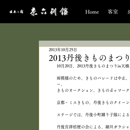
Home
客室
2013年10月25日
2013丹後きものまつり
10月20日、2013丹後きものまつりin
雨模様のため、きものパレードは中止、
ー、
きものオークション、きものｄｅワーク
京都・ミスきもの、丹後きものクイーン
ステージでは、丹後小町踊り子隊による
丹後宮津桔梗の会による、細川ガラシャ