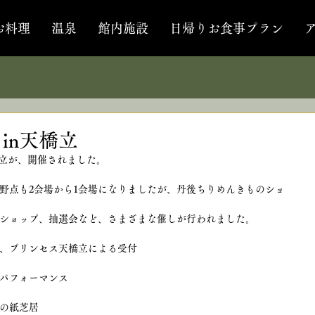
お料理
温泉
館内施設
日帰りお食事プラン
in天橋立
天橋立が、開催されました。
野点も2会場から1会場になりましたが、丹後ちりめんきものショ
ショップ、抽選会など、さまざまな催しが行われました。
、プリンセス天橋立による受付
パフォーマンス
の紙芝居