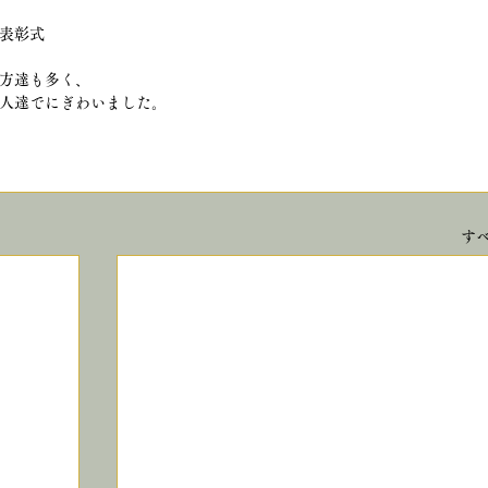
表彰式
方達も多く、
人達でにぎわいました。
す