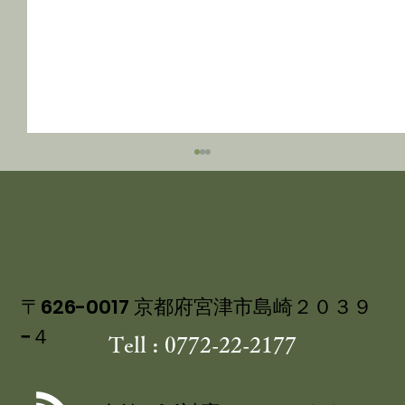
〒626-0017 京都府宮津市島崎２０３９
−４
Tell : 0772-22-2177
講談社ベストカー 「くるまの週末」コ
ーナーにて 茶六別館の食事処・四季膳