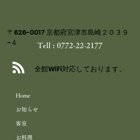
〒626-0017 京都府宮津市島崎２０３９
−４
Tell : 0772-22-2177
丹後産岩がき ミネラル豊富な 海のミ
ルク 飯尾醸造 富士酢プレミアム使用
全館WiFi対応しております。
の 特製ジュレ添え
Home
お知らせ
客室
お料理