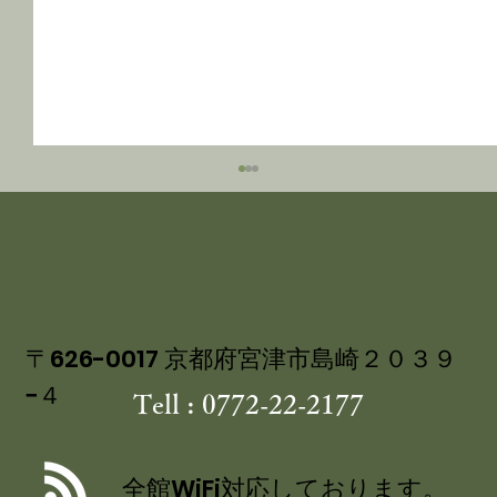
〒626-0017 京都府宮津市島崎２０３９
−４
Tell : 0772-22-2177
舞鶴自然文化園 アジサイ園 6/30まで
／舞鶴引揚記念館 企画展「ウズベキス
全館WiFi対応しております。