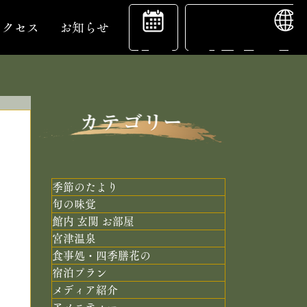
ENGL
宿
アクセス
お知らせ
泊
予
季節のたより
旬の味覚
館内 玄関 お部屋
約
宮津温泉
食事処・四季膳花の
宿泊プラン
メディア紹介
アメニティー