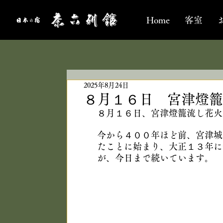
Home
客室
2025年8月24日
８月１６日 宮津燈籠
８月１６日、宮津燈籠流し花火
今から４００年ほど前、宮津城
たことに始まり、大正１３年に
が、今日まで続いています。