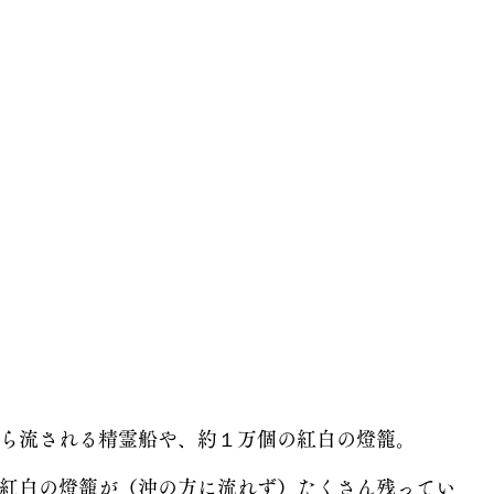
ら流される精霊船や、約１万個の紅白の燈籠。
紅白の燈籠が（沖の方に流れず）たくさん残ってい