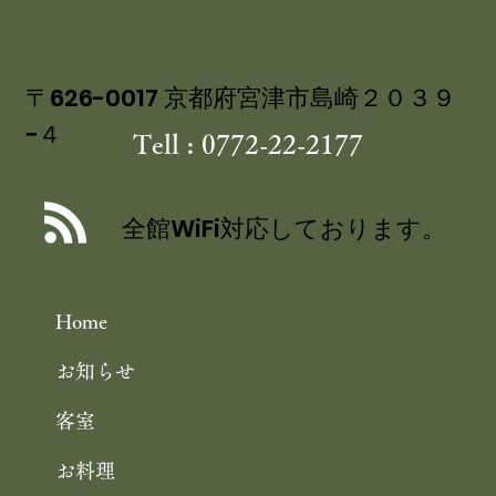
〒626-0017 京都府宮津市島崎２０３９
−４
Tell : 0772-22-2177
舞鶴自然文化園 アジサイ園 6/30まで
／舞鶴引揚記念館 企画展「ウズベキス
全館WiFi対応しております。
タンと舞鶴」 10/25まで 舞鶴観光
Home
お知らせ
客室
お料理