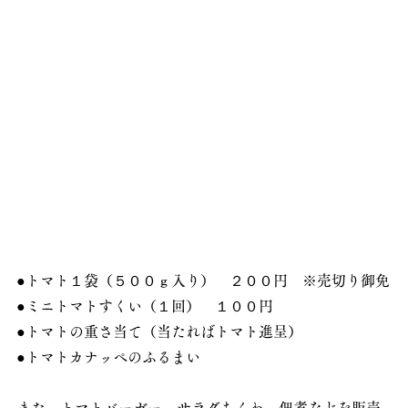
●トマト１袋（５００ｇ入り）　２００円　※売切り御免
●ミニトマトすくい（１回）　１００円
●トマトの重さ当て（当たればトマト進呈）
●トマトカナッペのふるまい
また、トマトバーガー、サラダちくわ、佃煮などを販売