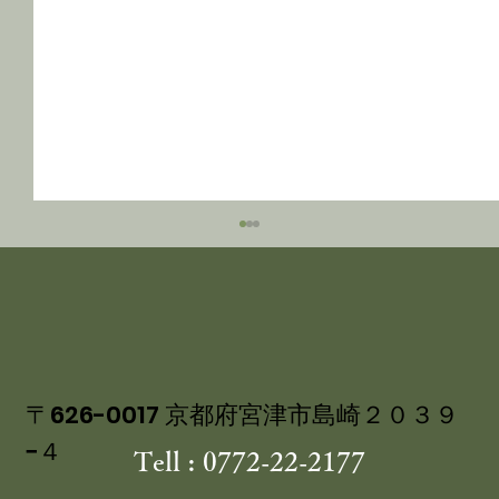
〒626-0017 京都府宮津市島崎２０３９
−４
Tell : 0772-22-2177
８月３０～３１日 天橋立ビーチサイド