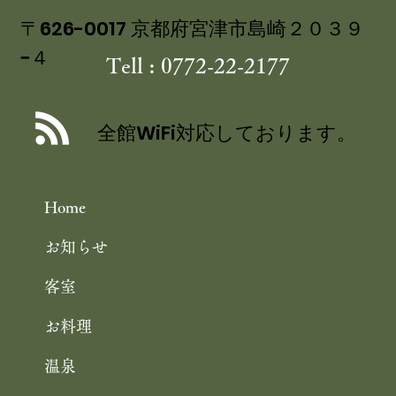
〒626-0017 京都府宮津市島崎２０３９
−４
Tell : 0772-22-2177
講談社ベストカー 「くるまの週末」コ
ーナーにて 茶六別館の食事処・四季膳
全館WiFi対応しております。
花の をご紹介いただきました
Home
お知らせ
客室
お料理
温泉