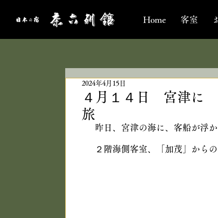
Home
客室
2024年4月15日
４月１４日 宮津に 
旅
昨日、宮津の海に、客船が浮か
２階海側客室、「加茂」からの