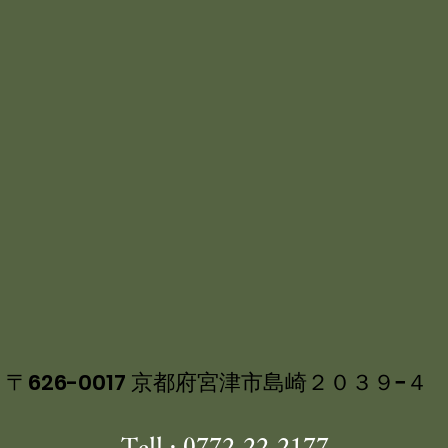
丹後産岩がき ミネラル豊富な 海
ルク 飯尾醸造 富士酢プレミアム
の 特製ジュレ添え
〒626-0017 京都府宮津市島崎２０３９−４
Tell : 0772-22-2177