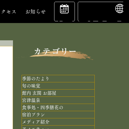
ENGL
宿
アクセス
お知らせ
泊
予
季節のたより
旬の味覚
館内 玄関 お部屋
約
宮津温泉
食事処・四季膳花の
宿泊プラン
メディア紹介
アメニティー