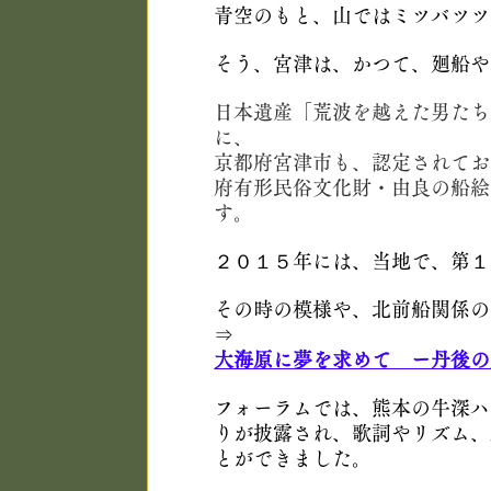
青空のもと、山ではミツバツツ
そう、宮津は、かつて、廻船や
日本遺産「荒波を越えた男たち
に、
京都府宮津市も、認定されてお
府有形民俗文化財・由良の船絵
す。
２０１５年には、当地で、第１
その時の模様や、北前船関係の
⇒
大海原に夢を求めて　ー丹後の廻船と
フォーラムでは、熊本の牛深ハ
りが披露され、歌詞やリズム、
とができました。