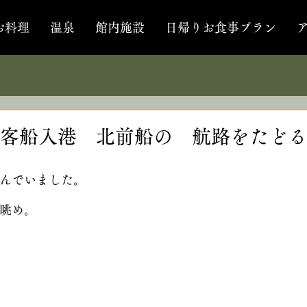
お料理
温泉
館内施設
日帰りお食事プラン
客船入港 北前船の 航路をたどる
んでいました。
眺め。