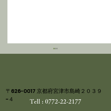
〒626-0017 京都府宮津市島崎２０３９
−４
Tell : 0772-22-2177
丹後産岩がき ミネラル豊富な 海のミ