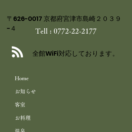
〒626-0017 京都府宮津市島崎２０３９
−４
Tell : 0772-22-2177
丹後産岩がき ミネラル豊富な 海のミ
ルク 飯尾醸造 富士酢プレミアム使用
全館WiFi対応しております。
の 特製ジュレ添え
Home
お知らせ
客室
お料理
温泉