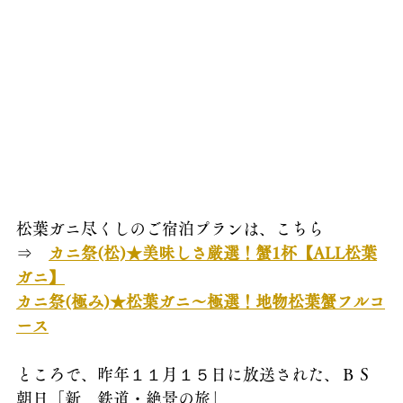
松葉ガニ尽くしのご宿泊プランは、こちら
⇒　
カニ祭(松)★美味しさ厳選！蟹1杯【ALL松葉
ガニ】
カニ祭(極み)★松葉ガニ～極選！地物松葉蟹フルコ
ース
ところで、昨年１１月１５日に放送された、ＢＳ
朝日「新　鉄道・絶景の旅」