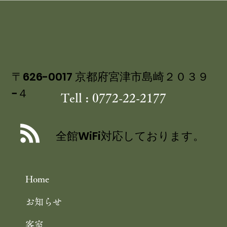
〒626-0017 京都府宮津市島崎２０３９
−４
Tell : 0772-22-2177
舞鶴自然文化園 アジサイ園 6/30まで
／舞鶴引揚記念館 企画展「ウズベキス
全館WiFi対応しております。
タンと舞鶴」 10/25まで 舞鶴観光
Home
お知らせ
客室