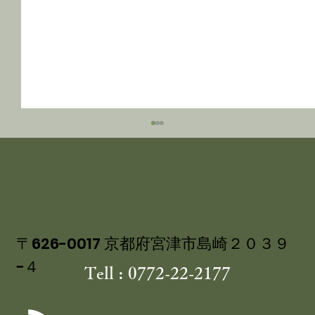
〒626-0017 京都府宮津市島崎２０３９
−４
Tell : 0772-22-2177
舞鶴自然文化園 アジサイ園 6/30まで