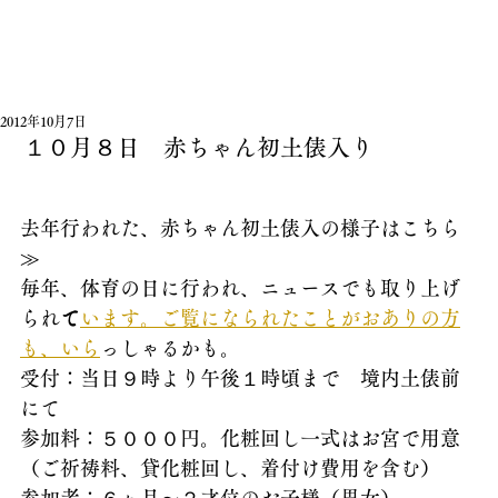
2012年10月7日
１０月８日 赤ちゃん初土俵入り
去年行われた、赤ちゃん初土俵入の様子はこちら
≫
毎年、体育の日に行われ、ニュースでも取り上げ
られ
て
います。ご覧になられたことがおありの方
も、いら
っしゃるかも。
受付：当日９時より午後１時頃まで　境内土俵前
にて
参加料：５０００円。化粧回し一式はお宮で用意
（ご祈祷料、貸化粧回し、着付け費用を含む）