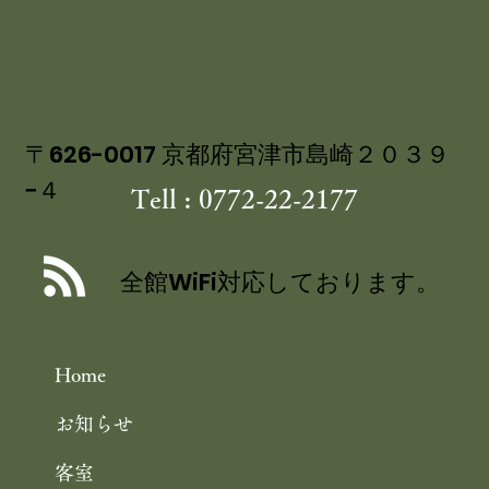
〒626-0017 京都府宮津市島崎２０３９
−４
Tell : 0772-22-2177
講談社ベストカー 「くるまの週末」コ
ーナーにて 茶六別館の食事処・四季膳
全館WiFi対応しております。
花の をご紹介いただきました
Home
お知らせ
客室