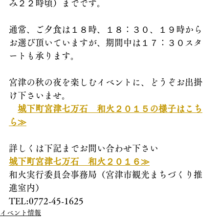
み２２時頃）までです。
通常、ご夕食は１８時、１８：３０、１９時から
お選び頂いていますが、期間中は１７：３０スタ
ートも承ります。
宮津の秋の夜を楽しむイベントに、どうぞお出掛
け下さいませ。
城下町宮津七万石　和火２０１５の様子はこち
ら≫
詳しくは下記までお問い合わせ下さい
城下町宮津七万石　和火２０１６≫
和火実行委員会事務局（宮津市観光まちづくり推
進室内）
TEL:0772-45-1625
イベント情報