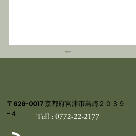
〒626-0017 京都府宮津市島崎２０３９
−４
Tell : 0772-22-2177
講談社ベストカー 「くるまの週末」コ
ーナーにて 茶六別館の食事処・四季膳