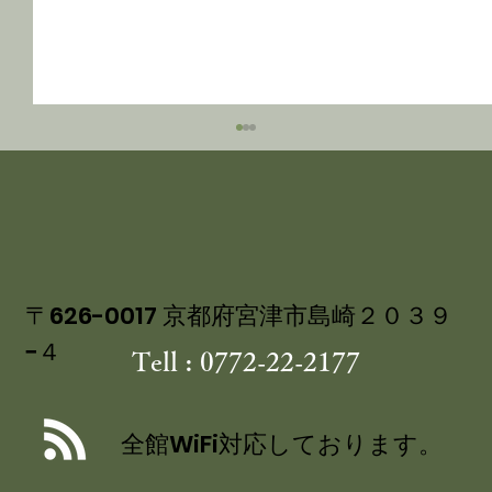
〒626-0017 京都府宮津市島崎２０３９
−４
Tell : 0772-22-2177
舞鶴自然文化園 アジサイ園 6/30まで
／舞鶴引揚記念館 企画展「ウズベキス
全館WiFi対応しております。
タンと舞鶴」 10/25まで 舞鶴観光