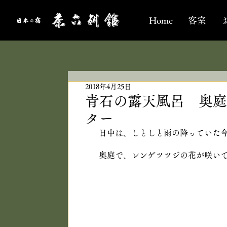
Home
客室
2018年4月25日
青石の露天風呂 奥庭
ター
日中は、しとしと雨の降っていた
奥庭で、レンゲツツジの花が咲い