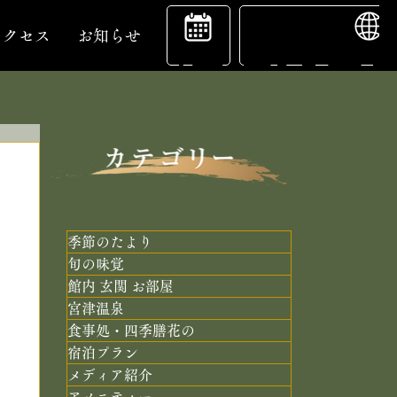
ENGL
宿
アクセス
お知らせ
泊
予
季節のたより
旬の味覚
館内 玄関 お部屋
約
宮津温泉
食事処・四季膳花の
宿泊プラン
メディア紹介
アメニティー