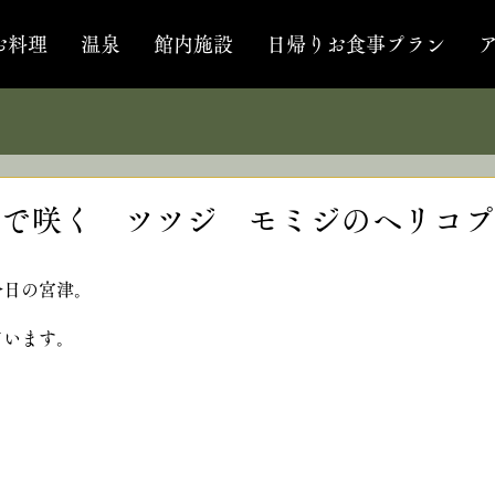
お料理
温泉
館内施設
日帰りお食事プラン
で咲く ツツジ モミジのヘリコプ
今日の宮津。
ています。