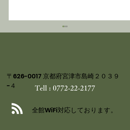
〒626-0017 京都府宮津市島崎２０３９
−４
Tell : 0772-22-2177
丹後産岩がき ミネラル豊富な 海のミ
ルク 飯尾醸造 富士酢プレミアム使用
全館WiFi対応しております。
の 特製ジュレ添え