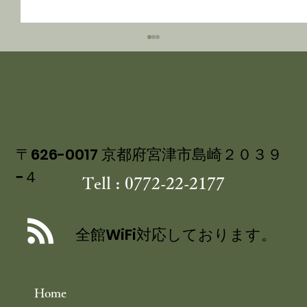
〒626-0017 京都府宮津市島崎２０３９
−４
Tell : 0772-22-2177
講談社ベストカー 「くるまの週末」コ
ーナーにて 茶六別館の食事処・四季膳
全館WiFi対応しております。
花の をご紹介いただきました
Home