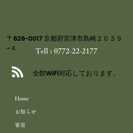
〒626-0017 京都府宮津市島崎２０３９
−４
Tell : 0772-22-2177
丹後産岩がき ミネラル豊富な 海のミ
ルク 飯尾醸造 富士酢プレミアム使用
全館WiFi対応しております。
の 特製ジュレ添え
Home
お知らせ
客室