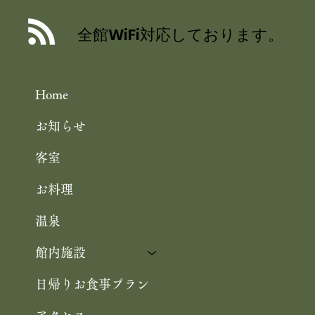
丹後産岩がき ミネラル豊富な 海のミ
ルク 飯尾醸造 富士酢プレミアム使用
全館WiFi対応しております。
の 特製ジュレ添え
Home
お知らせ
客室
お料理
温泉
館内施設
日帰りお食事プラン