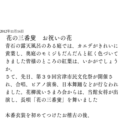
2012年11月14日
花の三番叟 お祝いの花
青石の露天風呂のある庭では、カエデがきれいに
黄葉し、奥庭のモミジもだんだんと紅く色づいて
きました皆様のところの紅葉は、いかがでしょう
か。
さて、先日、第３９回宮津市民文化祭が開催さ
れ、合唱、ピアノ演奏、日本舞踊などが行なわれ
ました。花柳流いさまろ会からは、当館女将が出
演し、長唄「花の三番叟」を舞いました
本番衣装を初めてつけたお稽古の後、