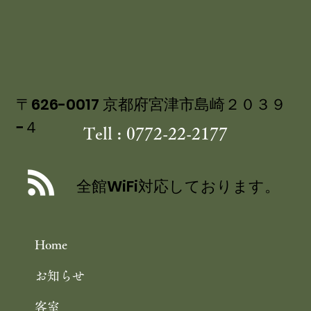
〒626-0017 京都府宮津市島崎２０３９
−４
Tell : 0772-22-2177
舞鶴自然文化園 アジサイ園 6/30まで
／舞鶴引揚記念館 企画展「ウズベキス
全館WiFi対応しております。
タンと舞鶴」 10/25まで 舞鶴観光
Home
お知らせ
客室