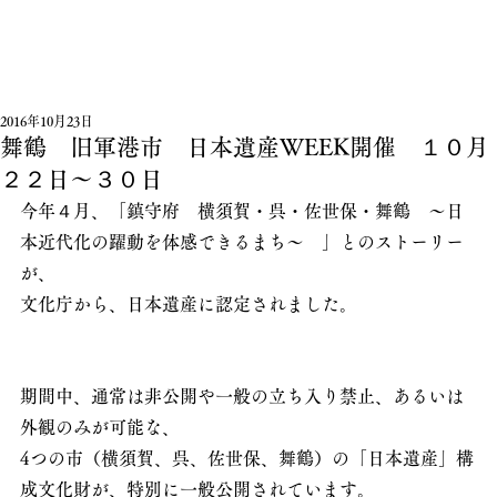
2016年10月23日
舞鶴 旧軍港市 日本遺産WEEK開催 １０月
２２日～３０日
今年４月、「鎮守府　横須賀・呉・佐世保・舞鶴　～日
本近代化の躍動を体感できるまち～　」とのストーリー
が、
文化庁から、日本遺産に認定されました。
期間中、通常は非公開や一般の立ち入り禁止、あるいは
外観のみが可能な、
4つの市（横須賀、呉、佐世保、舞鶴）の「日本遺産」構
成文化財が、特別に一般公開されています。