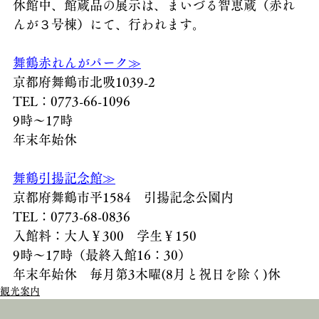
休館中、館蔵品の展示は、まいづる智恵蔵（赤れ
んが３号棟）にて、行われます。
舞鶴赤れんがパーク≫
京都府舞鶴市北吸1039-2
TEL：0773-66-1096
9時～17時
年末年始休
舞鶴引揚記念館≫
京都府舞鶴市平1584　引揚記念公園内
TEL：0773-68-0836
入館料：大人￥300　学生￥150
9時～17時（最終入館16：30）
年末年始休　毎月第3木曜(8月と祝日を除く)休
観光案内