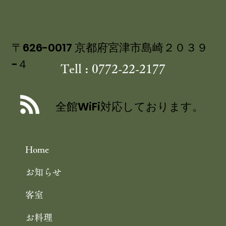
〒626-0017 京都府宮津市島崎２０３９
−４
Tell : 0772-22-2177
舞鶴自然文化園 アジサイ園 6/30まで
／舞鶴引揚記念館 企画展「ウズベキス
全館WiFi対応しております。
タンと舞鶴」 10/25まで 舞鶴観光
Home
お知らせ
客室
お料理