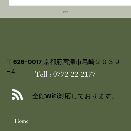
〒626-0017 京都府宮津市島崎２０３９
−４
Tell : 0772-22-2177
講談社ベストカー 「くるまの週末」コ
ーナーにて 茶六別館の食事処・四季膳
全館WiFi対応しております。
花の をご紹介いただきました
Home