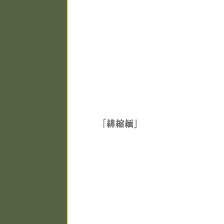
「緋縮緬」