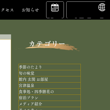
ENGL
宿
アクセス
お知らせ
泊
予
季節のたより
旬の味覚
館内 玄関 お部屋
約
宮津温泉
食事処・四季膳花の
宿泊プラン
メディア紹介
アメニティー