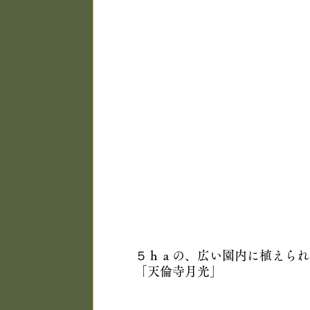
５ｈａの、広い園内に植えられ
「天倫寺月光」