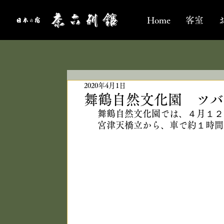
Home
客室
2020年4月1日
舞鶴自然文化園 ツバキ
舞鶴自然文化園では、４月１２
宮津天橋立から、車で約１時間