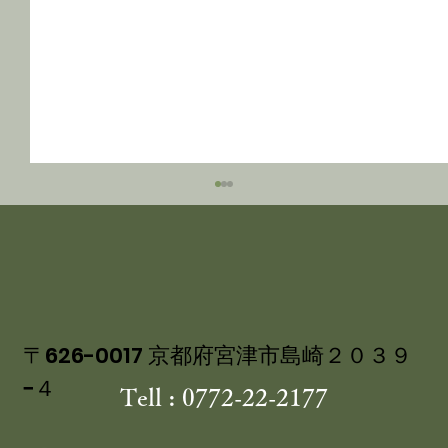
〒626-0017 京都府宮津市島崎２０３９
−４
Tell : 0772-22-2177
講談社ベストカー 「くるまの週末」コ