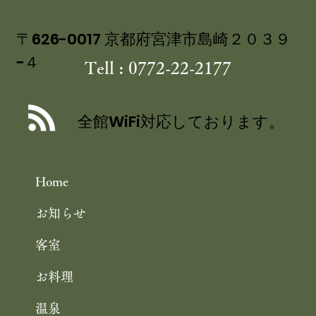
〒626-0017 京都府宮津市島崎２０３９
−４
Tell : 0772-22-2177
丹後産岩がき ミネラル豊富な 海のミ
ルク 飯尾醸造 富士酢プレミアム使用
全館WiFi対応しております。
の 特製ジュレ添え
Home
お知らせ
客室
お料理
温泉